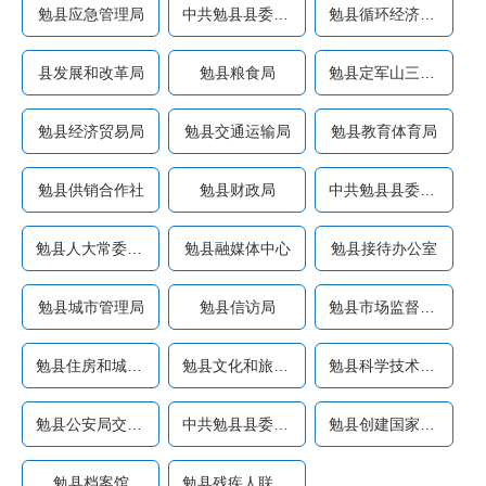
勉县应急管理局
中共勉县县委组织部
勉县循环经济产业园区管理...
县发展和改革局
勉县粮食局
勉县定军山三国文化旅游风...
勉县经济贸易局
勉县交通运输局
勉县教育体育局
勉县供销合作社
勉县财政局
中共勉县县委机构编制委员...
勉县人大常委会办公室
勉县融媒体中心
勉县接待办公室
勉县城市管理局
勉县信访局
勉县市场监督管理局
勉县住房和城乡建设管理局
勉县文化和旅游局（勉县文...
勉县科学技术协会
勉县公安局交通管理大队
中共勉县县委宣传部
勉县创建国家卫生县城指挥...
勉县档案馆
勉县残疾人联合会