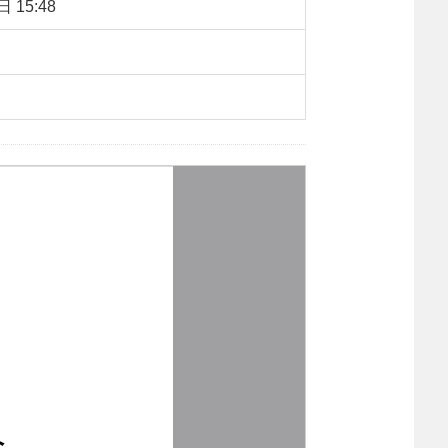
 15:48
：
1189
【字体：
大
中
小
】
转载