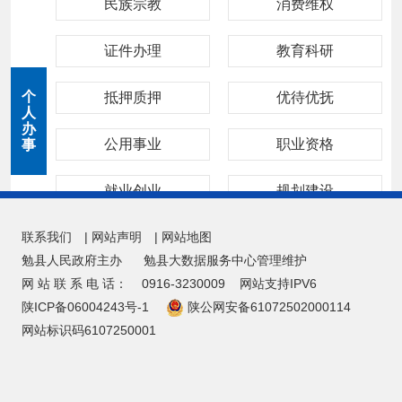
民族宗教
消费维权
证件办理
教育科研
个
抵押质押
优待优抚
人
办
公用事业
职业资格
事
就业创业
规划建设
联系我们
|
网站声明
环保绿化
|
网站地图
公共安全
勉县人民政府主办
勉县大数据服务中心管理维护
网 站 联 系 电 话：
旅游观光
0916-3230009
网站支持IPV6
生育收养
陕ICP备06004243号-1
陕公网安备61072502000114
网站标识码6107250001
准营准办
社会保障
婚姻登记
住房保障