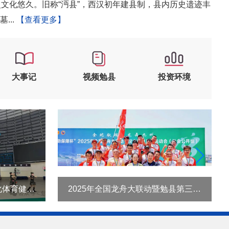
文化悠久。旧称“沔县”，西汉初年建县制，县内历史遗迹丰
...
【查看更多】
大事记
视频勉县
投资环境
勉县举办2025年中老年文化体育健身展演活动
2025年全国龙舟大联动暨勉县第三届龙舟大赛圆满闭幕