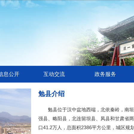
信息公开
互动交流
政务服务
勉县介绍
勉县位于汉中盆地西端，北依秦岭，南垣
强县、略阳县，北连留坝县、凤县和甘肃省两当
口41.2万人，总面积2386平方公里，城区规