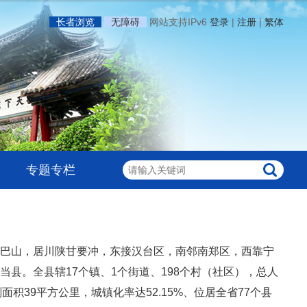
长者浏览
无障碍
网站支持IPv6
登录
|
注册
|
繁体
专题专栏
巴山，居川陕甘要冲，东接汉台区，南邻南郑区，西靠宁
县。全县辖17个镇、1个街道、198个村（社区），总人
划面积39平方公里，城镇化率达52.15%、位居全省77个县