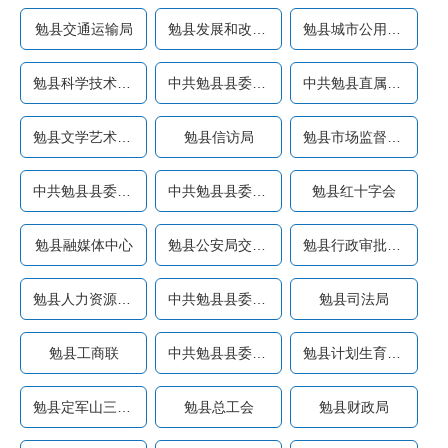
勉县交通运输局
勉县发展和改革局
勉县城市公用事业服务中心
勉县科学技术协会
中共勉县县委办公室
中共勉县直属机关工作委员...
勉县文学艺术界联合会
勉县信访局
勉县市场监督管理局
中共勉县县委党史研究室（...
中共勉县县委统一战线工作...
勉县红十字会
勉县融媒体中心
勉县公安局交通管理大队
勉县行政审批服务局
勉县人力资源和社会保障局
中共勉县县委政法委员会
勉县司法局
勉县工商联
中共勉县县委机构编制委员...
勉县计划生育协会
勉县定军山三国文化旅游风...
勉县总工会
勉县财政局