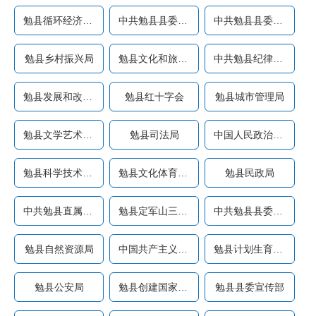
勉县循环经济产业园区管理...
中共勉县县委政法委员会
中共勉县县委组织部
勉县乡村振兴局
勉县文化和旅游局（勉县文...
中共勉县纪律检查委员会（...
勉县发展和改革局
勉县红十字会
勉县城市管理局
勉县文学艺术界联合会
勉县司法局
中国人民政治协商会议陕西...
勉县科学技术协会
勉县文化体育中心
勉县民政局
中共勉县直属机关工作委员...
勉县定军山三国文化旅游风...
中共勉县县委党史研究室（...
勉县自然资源局
中国共产主义青年团勉县委...
勉县计划生育协会
勉县公安局
勉县创建国家卫生县城指挥...
勉县县委宣传部