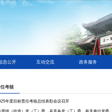
信息公开
互动交流
政务服务
责任考核
025年度目标责任考核总结表彰会议召开
5年度镇（街道）党（工）委、县直各党（工）委、有关单位党委..