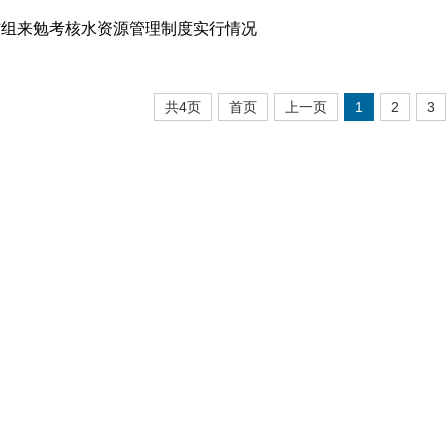
核组来勉考核水资源管理制度实行情况
共4页
首页
上一页
1
2
3