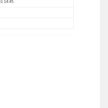
 14:45
：
1239
【字体：
大
中
小
】
转载