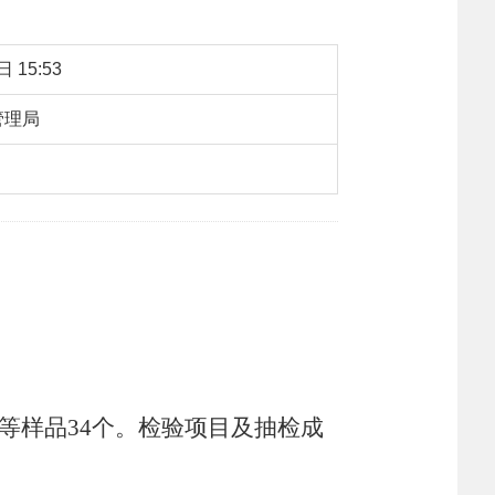
 15:53
管理局
：
1032
【字体：
大
中
小
】
转载
、
等样品
34
个。检验项目及抽检成