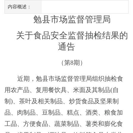
内容概述：
勉县市场监督管理局
关于食品
安全
监督抽检结果的
通告
（第
8
期）
近期，勉县市场监督管理局组织抽检食
用农产品、
复用餐饮具
、
米面及其制品
(
自
制
)
、
茶叶及相关制品
、
炒货食品及坚果制
品
、
肉制品、豆制品、糕点、酒类、
粮食加
工品、
方便食品、
蔬菜制品、薯类和膨化食