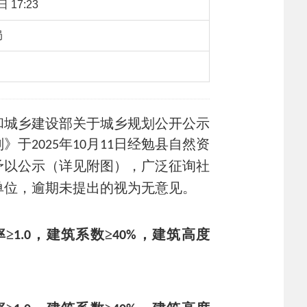
 17:23
局
：
1463
【字体：
大
中
小
】
转载
城乡建设部关于城乡规划公开公示
划》于
年
月
日经勉县自然资
2025
1
0
11
予以公示（详见附图），广泛征询社
单位，逾期未提出的视为无意见。
率
≥
，建筑系数
≥
，建筑高度
1.0
40%