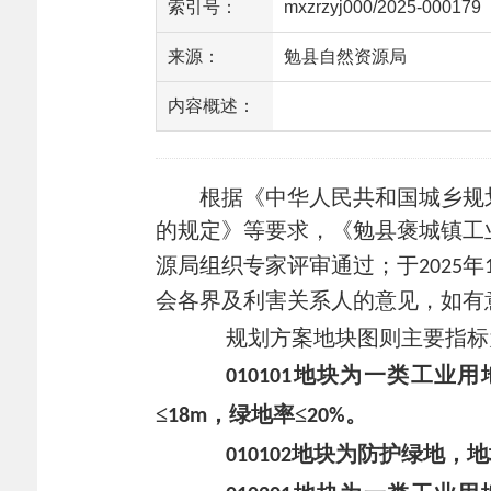
索引号：
mxzrzyj000/2025-000179
来源：
勉县自然资源局
内容概述：
根据《中华人民共和国城乡规划
的规定》等要求，《勉县褒城镇工
源局组织专家评审通过；于
年
2025
会各界及利害关系人的意见，如有
规划方案地块图则主要指标
地块
为
一类工业用
010101
≤
，绿地率≤
。
18
m
20%
地块
为
防护绿地
，地
010102