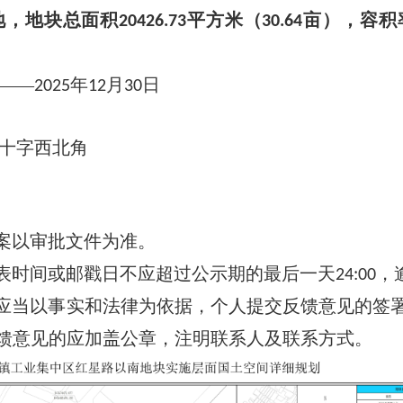
地
，地块总面积
平方米（
亩），容积
20426.73
30.64
——
年
月
日
2025
12
30
十字西北角
案以审批文件为准。
表时间或邮戳日不应超过公示期的最后一天
，
24:00
应当以事实和法律为依据，个人提交反馈意见的签
馈意见的应加盖公章，注明联系人及联系方式。