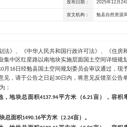
发布日期：
2025年12月24日
发文机构：
勉县自然资源
访问量
法》、《中华人民共和国行政许可法》、《住房和
业集中区红星路以南地块实施层面国土空间详细规
月
日经勉县国土空间规划委员会审议通过，现
1
0
16
意见，请于公告之日起
日内，将意见反馈至公告
30
为：
地
，地块总面积
平方米（
亩），容积
4137.94
6.21
块总面积
平方米（
亩）。
1490.16
2.24