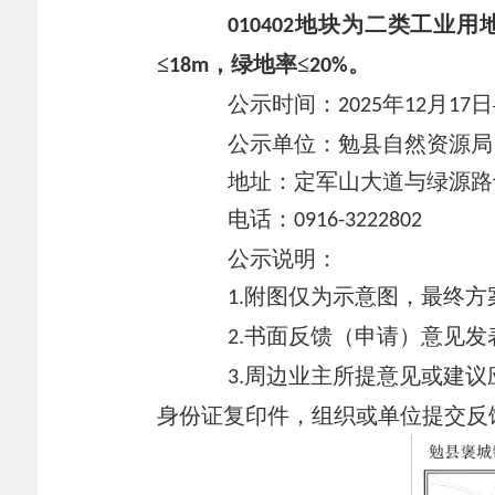
地块
为
二类工业用
010402
≤
，绿地率≤
。
18
m
20%
公示时间：
年
月
日
2025
12
17
公示单位：勉县自然资源局
地址：定军山大道与绿源路
电话：
091
6-3222802
公示说明：
附图仅为示意图，最终方
1.
书面反馈（申请）意见发
2.
周边业主所提意见或建议
3.
身份证复印件，组织或单位提交反