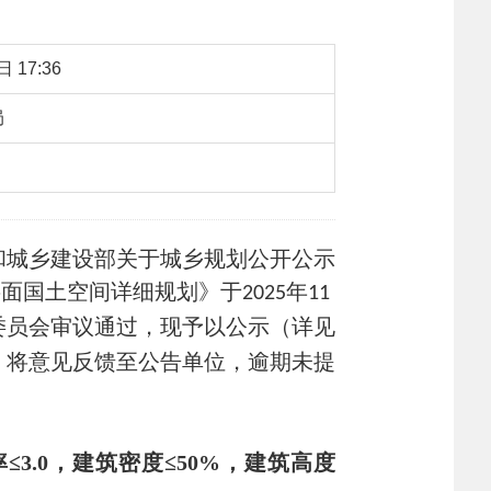
 17:36
局
：
654
【字体：
大
中
小
】
转载
城乡建设部关于城乡规划公开公示
层面国土空间详细规划》于
年
2025
11
委员会审议通过，现予以公示（详见
，将意见反馈至公告单位，逾期未提
率≤
3.0
，建筑密度≤
50
%，建筑高度