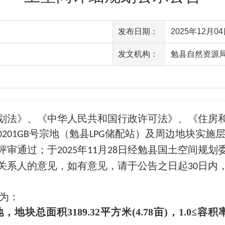
发布日期：
2025年12月04日
发文机构：
勉县自然资源
访问量
法》、《中华人民共和国行政许可法》、《住房和
号宗地（勉县
储配站）及周边地块实施
0201GB
LPG
评审通过；于
年
月
日经勉县国土空间规划
2025
11
28
关系人的意见，如有意见，请于公告之日起
日内
30
为：
地，地块总面积
3189.32
平方米(
4.78
亩)，
1.0
≤容积