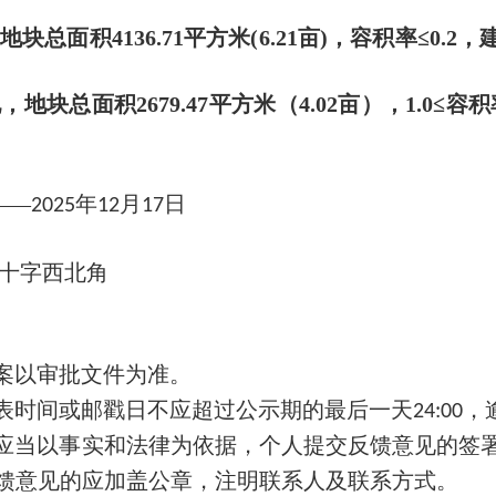
地块总面积
4136.71
平方米(
6.21
亩)，容积率≤
0.2
，
地，地块总面积
2679.47
平方米（
4.02
亩），
1.0
≤容积
——
年
月
日
2025
12
17
十字西北角
案以审批文件为准。
表时间或邮戳日不应超过公示期的最后一天
，
24:00
应当以事实和法律为依据，个人提交反馈意见的签
馈意见的应加盖公章，注明联系人及联系方式。