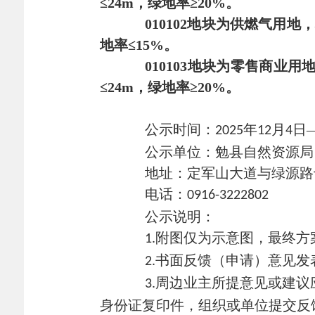
≤
24
m，绿地率≥
20
%。
010102地块
为供燃气用地，
地率≤
15
%。
010103地块
为零售商业用
≤
24m
，绿地率≥
20%
。
公示时间
：
年
月
日
2025
12
4
公示单位：勉县自然资源局
地址：定军山大道与绿源路
电话：
091
6-3222802
公示说明：
附图仅为示意图，最终方
1.
书面反馈（申请）意见发
2.
周边业主所提意见或建议
3.
身份证复印件，组织或单位提交反