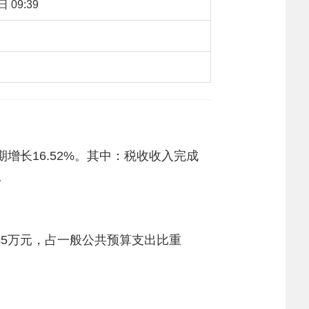
 09:39
：
771
【字体：
大
中
小
】
转载
同期增长16.52%。其中：税收收入完成
。
1545万元，占一般公共预算支出比重