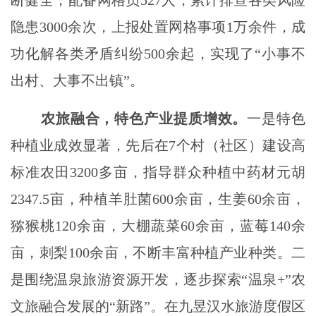
断健全，配备网格员527人，累计排查各类风险
隐患3000余次，上报处置网格事项1万余件，成
功化解各类矛盾纠纷500余起，实现了“小事不
出村、大事不出镇”。
农旅融合，特色产业提质增效。
一
是
特色
种植业成效显著，先后在
7
个村（社区）建设高
标准农田
3200多亩，指
导群众种植中药材元胡
2347.5亩，种植羊肚菌600余亩，生姜60余亩，
猕猴桃120余亩，大棚蔬菜60余亩，蓝莓140余
亩，刺梨100余亩，不断丰富种植产业种类。二
是围绕温泉旅游资源开发，逐步探索“温泉+”农
文旅融合发展的“新路”。在九昱汉水旅游度假区