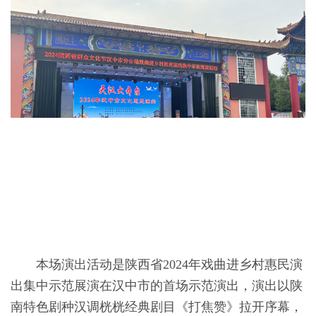
本场演出活动是陕西省
2024年戏曲进乡村惠民演
出集中示范展演在汉中市的首场示范演出，
演出
以陕
南特色剧种汉调桄桄经典剧目《打焦赞》
拉开序幕，