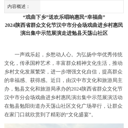
内容概述：
“戏曲下乡”送欢乐唱响惠民“幸福曲”
2024陕西省群众文化节汉中市分会场戏曲进乡村惠民
演出集中示范展演走进
勉县天荡山社区
一声戏乐起，乡愁动人心。为弘扬中华优秀传统
文化，传承国粹艺术，丰富群众精神文化生活，推动
乡村文化发展繁荣，进一步增强文化自信，提高群众
的幸福感、获得感。
近日
，由
汉中市
文化和旅游局主
办，
勉县文化和旅游局
承办的
2024陕西省群众文化节
汉中市分会场戏曲进乡村惠民演出集中示范展演
活动
在
勉
县
勉阳街道办天荡山社区文化广场举行
，让群众
在家门口就欣赏到了精彩的
“文化盛宴”。