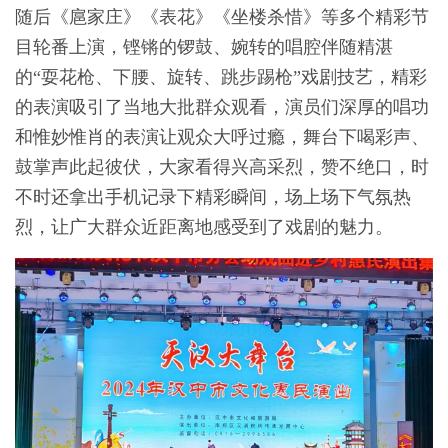
随后《扈家庄》《表花》《坐楼杀惜》
等多个
精彩节
目
轮番上演
，
铿锵的锣鼓、
婉转
的唱腔
伴随精湛
的
“耍花枪、下腰、旋转、跳步踢枪”戏剧技艺，
精彩
的表演吸引了当地大批群众观看，演员们深厚的唱功
和惟妙惟肖的表演让观众大呼过瘾
，
舞台下喝彩声、
鼓掌声此起彼伏，大家看得兴高采烈，赞不绝口，时
不时还拿出手机记录下精彩瞬间，场上场下气氛热
烈，
让
广大群众近距离地感受到了戏剧的魅力。