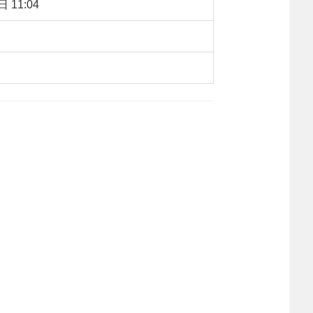
 11:04
：
470
【字体：
大
中
小
】
转载