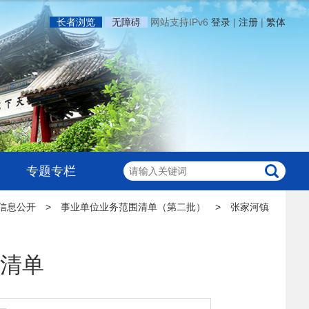
长者浏览
无障碍
网站支持IPv6
登录
|
注册
|
繁体
专题专栏
信息公开
>
事业单位业务范围清单（第二批）
>
张家河镇
清单