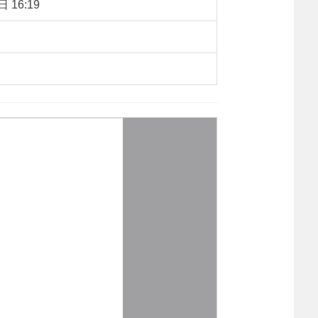
 16:19
：
997
【字体：
大
中
小
】
转载