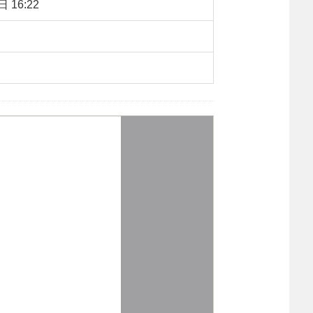
 16:22
：
1290
【字体：
大
中
小
】
转载