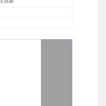
 15:48
：
1235
【字体：
大
中
小
】
转载