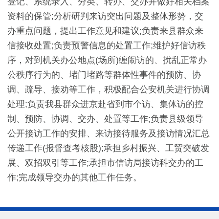
登记、系统录入、分类、转办、交办并做好相关档案
资料的保管;分析研判来访突出问题及整体形势，交
办重点问题，提出工作意见和建议;负责来县群众来
信接收处置;负责预警信息的处置工作;维护好信访秩
序，对到机关办公地点(场所)缠闹访的、扰乱正常办
公秩序行为的、堵门堵路等群体性事件的预防、协
调、疏导、接劝等工作，积极配合公安机关进行协调
处理;负责我县群众进京赴省到市个访、集体访的控
制、预防、协调、交办、处置等工作;负责县级领导
公开接访工作的安排、来访接待服务及接访情况汇总
传递工作(报督查考核股);承担乡村振兴、工贸突破发
展、双招双引等工作;承担市信访局接访科交办的工
作;完成领导交办的其他工作任务。